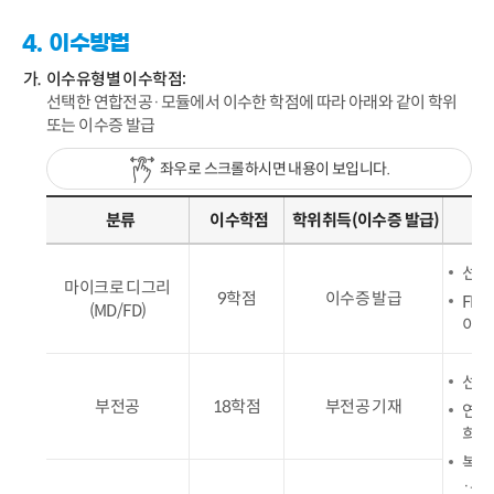
4. 이수방법
이수유형별 이수학점:
선택한 연합전공·모듈에서 이수한 학점에 따라 아래와 같이 학위
또는 이수증 발급
좌우로 스크롤하시면 내용이 보입니다.
분류
이수학점
학위취득(이수증 발급)
선택
마이크로 디그리
9학점
이수증 발급
FD는
(MD/FD)
이수
선택
부전공
18학점
부전공 기재
연합
희망
복수
·부