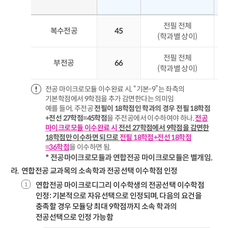
전필 전체
복수전공
45
(학과별 상이)
전필 전체
부전공
66
(학과별 상이)
전공 마이크로모듈 이수완료 시, “기본-9”는 좌측의
기본학점에서 9학점을 추가 감면한다는 의미임
예를 들어, 주전공
전필이 18학점인 학과의 경우 전필 18학점
+전선 27학점=45학점
을 주전공에서 이수하여야 하나,
전공
마이크로모듈 이수완료 시
전선 27학점에서 9학점을 감면한
18학점만 이수하면 되므로
전필 18학점+전선 18학점
=36학점
을 이수하면 됨.
* 전공마이크로모듈과 연합전공 마이크로모듈은 별개임.
연합전공 교과목의 소속학과 전공선택 이수학점 인정
연합전공 마이크로디그리 이수학생의 전공선택 이수학점
인정: 기본적으로 자유선택으로 인정되며, 다음의 요건을
충족할 경우 모듈당 최대 9학점까지 소속 학과의
전공선택으로 인정 가능함