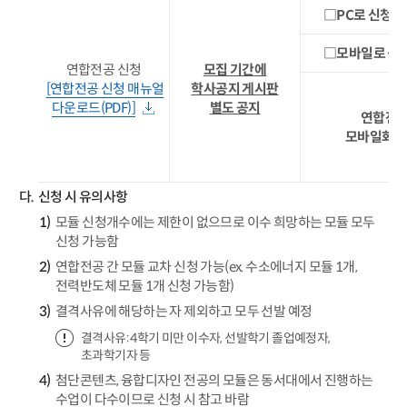
□PC로 신청
[
□모바일로 신
연합전공 신청
모집 기간에
[연합전공 신청 매뉴얼
학사공지 게시판
다운로드(PDF)]
별도 공지
연합전공
모바일화면
신청 시 유의사항
모듈 신청개수에는 제한이 없으므로 이수 희망하는 모듈 모두
신청 가능함
연합전공 간 모듈 교차 신청 가능(ex. 수소에너지 모듈 1개,
전력반도체 모듈 1개 신청 가능함)
결격사유에 해당하는 자 제외하고 모두 선발 예정
결격사유: 4학기 미만 이수자, 선발학기 졸업예정자,
초과학기자 등
첨단콘텐츠, 융합디자인 전공의 모듈은 동서대에서 진행하는
수업이 다수이므로 신청 시 참고 바람