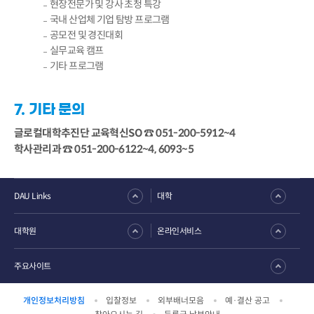
현장전문가 및 강사 초청 특강
국내 산업체 기업 탐방 프로그램
공모전 및 경진대회
실무교육 캠프
기타 프로그램
7. 기타 문의
글로컬대학추진단 교육혁신SO ☎ 051-200-5912~4
학사관리과 ☎ 051-200-6122~4, 6093~5
DAU Links
대학
대학원
온라인서비스
주요사이트
개인정보처리방침
입찰정보
외부배너모음
예·결산 공고