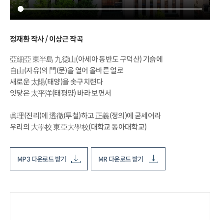
정재환 작사 / 이상근 작곡
亞細亞 東半島 九德山(아세아 동반도 구덕산) 기슭에
自由(자유)의 門(문)을 열어 올바른 얼로
새로운 太陽(태양)을 솟구치련다
잇닿은 太平洋(태평양) 바라 보면서
眞理(진리)에 透徹(투철)하고 正義(정의)에 굳세어라
우리의 大學校 東亞大學校(대학교 동아대학교)
MP3 다운로드 받기
MR 다운로드 받기