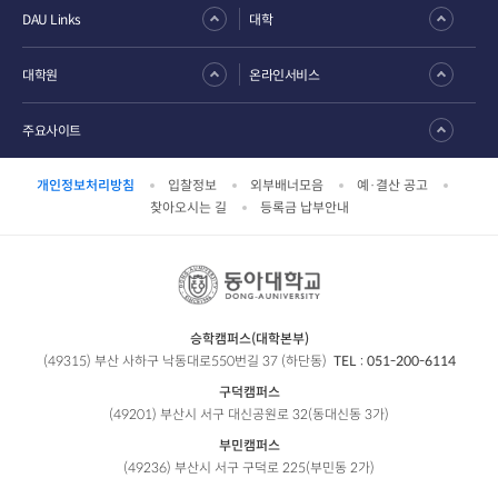
DAU Links
대학
대학원
온라인서비스
주요사이트
개인정보처리방침
입찰정보
외부배너모음
예·결산 공고
찾아오시는 길
등록금 납부안내
승학캠퍼스(대학본부)
(49315) 부산 사하구 낙동대로550번길 37 (하단동)
TEL :
051-200-6114
구덕캠퍼스
(49201) 부산시 서구 대신공원로 32(동대신동 3가)
부민캠퍼스
(49236) 부산시 서구 구덕로 225(부민동 2가)