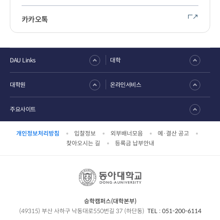
카카오톡
DAU Links
대학
대학원
온라인서비스
주요사이트
개인정보처리방침
입찰정보
외부배너모음
예·결산 공고
찾아오시는 길
등록금 납부안내
승학캠퍼스(대학본부)
(49315) 부산 사하구 낙동대로550번길 37 (하단동)
TEL :
051-200-6114