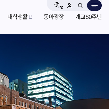
대학생활
동아광장
개교80주년