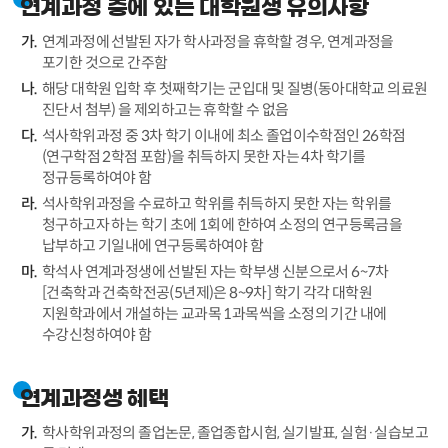
연계과정 중에 있는 대학원생 유의사항
연계과정에 선발된 자가 학사과정을 휴학할 경우, 연계과정을
포기한 것으로 간주함
해당 대학원 입학 후 첫째학기는 군입대 및 질병(동아대학교 의료원
진단서 첨부) 을 제외하고는 휴학할 수 없음
석사학위과정 중 3차 학기 이내에 최소 졸업이수학점인 26학점
(연구학점 2학점 포함)을 취득하지 못한 자는 4차 학기를
정규등록하여야 함
석사학위과정을 수료하고 학위를 취득하지 못한 자는 학위를
청구하고자 하는 학기 초에 1회에 한하여 소정의 연구등록금을
납부하고 기일내에 연구등록하여야 함
학석사 연계과정생에 선발된 자는 학부생 신분으로서 6~7차
[건축학과 건축학전공(5년제)은 8~9차] 학기 각각 대학원
지원학과에서 개설하는 교과목 1과목씩을 소정의 기간 내에
수강신청하여야 함
연계과정생 혜택
학사학위과정의 졸업논문, 졸업종합시험, 실기발표, 실험·실습보고