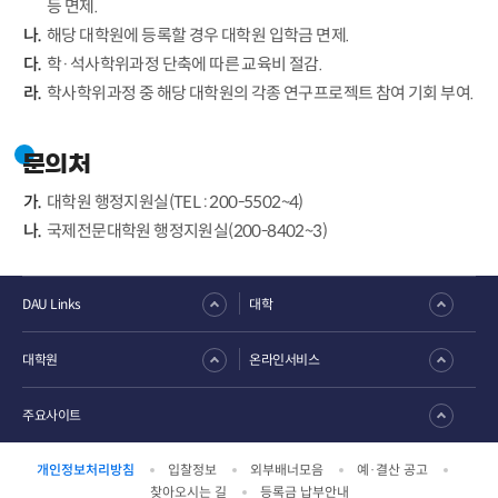
등 면제.
해당 대학원에 등록할 경우 대학원 입학금 면제.
학·석사학위과정 단축에 따른 교육비 절감.
학사학위과정 중 해당 대학원의 각종 연구프로젝트 참여 기회 부여.
문의처
대학원 행정지원실(TEL : 200-5502~4)
국제전문대학원 행정지원실(200-8402~3)
DAU Links
대학
대학원
온라인서비스
주요사이트
개인정보처리방침
입찰정보
외부배너모음
예·결산 공고
찾아오시는 길
등록금 납부안내