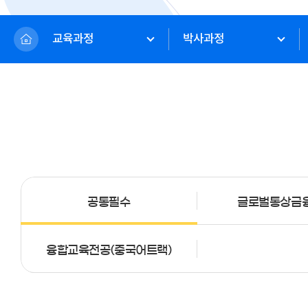
교육과정
박사과정
공통필수
글로벌통상금
융합교육전공(중국어트랙)