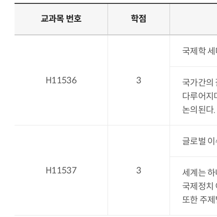
교과목 번호
학점
국제학 세미나 
H11536
3
국가간의 
다루어지며
논의된다.
글로벌 이슈 
H11537
3
세계는 하
국제정치 
또한 주제별