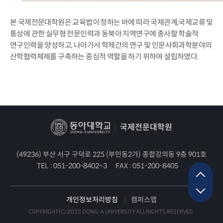
본 국제전문대학원은 교육법이 정하는 바에 따라 국제관계,국제교류 및
통상에 관한 실무형 전문인력과 동북아 지역연구에 종사할 학술적
연구인력을 양성하고, 나아가서 학제간의 연구 및 인문사회과학분야의
산학협력체제를 구축하는 중심적 역할을 하기 위하여 설립하였다.
국제전문대학원
(49236) 부산 서구 구덕로 225 (부민동2가) 종합강의동 9층 901호
TEL :
051-200-8402~3
FAX :
051-200-8405
개인정보처리방침
캠퍼스맵
COPYRIGHT(C) 2023 DONG-A UNIVERSITY ALLRIGHTS RESERVED.