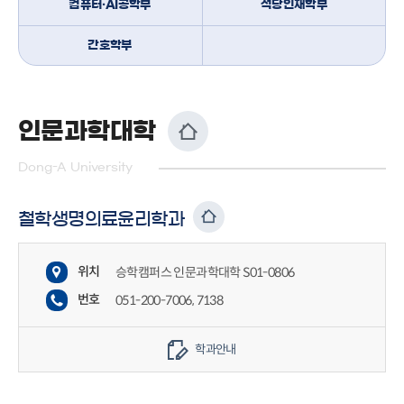
컴퓨터·AI공학부
석당인재학부
간호학부
인문과학대학
Dong-A University
철학생명의료윤리학과
위치
승학캠퍼스 인문과학대학 S01-0806
번호
051-200-7006, 7138
학과안내