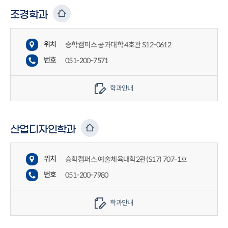
조경학과
위치
승학캠퍼스 공과대학 4호관 S12-0612
번호
051-200-7571
학과안내
산업디자인학과
위치
승학캠퍼스 예술체육대학2관(S17) 707-1호
번호
051-200-7980
학과안내