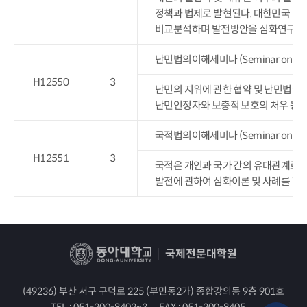
정책과 법제로 발현된다. 대한민국 및 
비교분석하며 발전방안을 심화연구한
난민법의이해세미나 (Seminar on Underst
H12550
3
난민의 지위에 관한 협약 및 난민법에 
난민인정자와 보충적 보호의 처우 등에
국적법의이해세미나 (Seminar on Underst
H12551
3
국적은 개인과 국가 간의 유대관계로서
발전에 관하여 심화이론 및 사례를 학
국제전문대학원
(49236) 부산 서구 구덕로 225 (부민동2가) 종합강의동 9층 901호