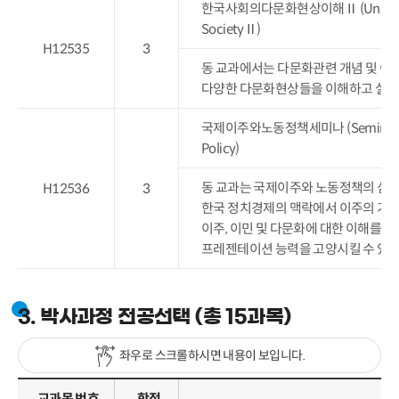
한국사회의다문화현상이해Ⅱ (Understandin
SocietyⅡ)
H12535
3
동 교과에서는 다문화관련 개념 및 이
다양한 다문화현상들을 이해하고 실태를
국제이주와노동정책세미나 (Seminar on Int
Policy)
동 교과는 국제이주와 노동정책의 심화
H12536
3
한국 정치경제의 맥락에서 이주의 기원
이주, 이민 및 다문화에 대한 이해를 
프레젠테이션 능력을 고양시킬 수 있을
3. 박사과정 전공선택 (총 15과목)
좌우로 스크롤하시면 내용이 보입니다.
교과목 번호
학점