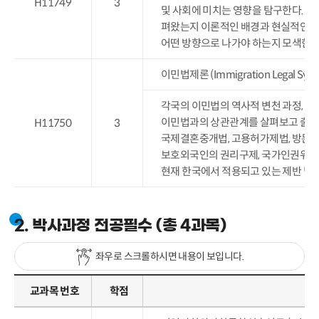
H11749
3
및 사회에 미치는 영향을 탐구한다. 이
펴왔는지 이론적인 배경과 현실적인 정
어떤 방향으로 나가야 하는지 모색한다
이민법제론 (Immigration Legal Syst
각국의 이민법의 역사적 변천 과정, 정치
이민법과의 상관관계를 살펴보고 출입국
H11750
3
국제결혼중개법, 고용허가제법, 방문취업
보호외국인의 권리구제, 국가인권위원회
현재 한국에서 적용되고 있는 제반 법에
2. 박사과정 전공필수 (총 4과목)
좌우로 스크롤하시면 내용이 보입니다.
교과목 번호
학점